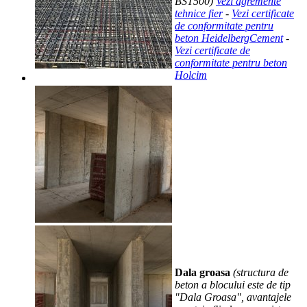
BST500)
Vezi agremente
tehnice fier
-
Vezi certificate
de conformitate pentru
beton HeidelbergCement
-
Vezi certificate de
conformitate pentru beton
Holcim
Dala groasa
(structura de
beton a blocului este de tip
"Dala Groasa", avantajele