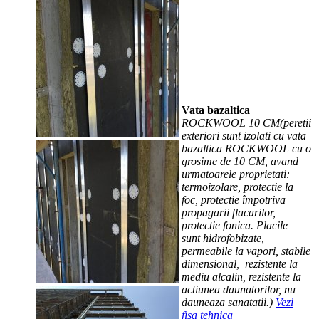
Vata bazaltica
ROCKWOOL 10 CM(peretii
exteriori sunt izolati cu vata
bazaltica ROCKWOOL cu o
grosime de 10 CM, avand
urmatoarele proprietati:
termoizolare, protectie la
foc, protectie împotriva
propagarii flacarilor,
protectie fonica. Placile
sunt hidrofobizate,
permeabile la vapori, stabile
dimensional, rezistente la
mediu alcalin, rezistente la
actiunea daunatorilor, nu
dauneaza sanatatii.)
Vezi
fisa tehnica