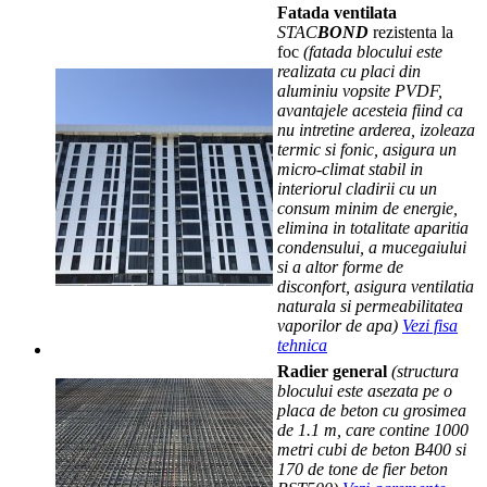
Fatada ventilata
STAC
BOND
rezistenta la
foc
(fatada blocului este
realizata cu placi din
aluminiu vopsite PVDF,
avantajele acesteia fiind ca
nu intretine arderea, izoleaza
termic si fonic, asigura un
micro-climat stabil in
interiorul cladirii cu un
consum minim de energie,
elimina in totalitate aparitia
condensului, a mucegaiului
si a altor forme de
disconfort, asigura ventilatia
naturala si permeabilitatea
vaporilor de apa)
Vezi fisa
tehnica
Radier general
(structura
blocului este asezata pe o
placa de beton cu grosimea
de 1.1 m, care contine 1000
metri cubi de beton B400 si
170 de tone de fier beton