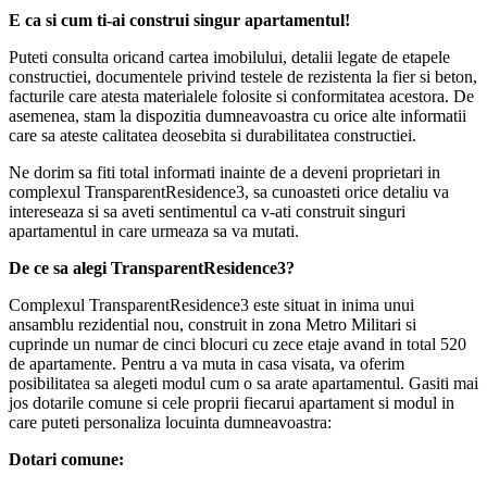
E ca si cum ti-ai construi singur apartamentul!
Puteti consulta oricand cartea imobilului, detalii legate de etapele
constructiei, documentele privind testele de rezistenta la fier si beton,
facturile care atesta materialele folosite si conformitatea acestora. De
asemenea, stam la dispozitia dumneavoastra cu orice alte informatii
care sa ateste calitatea deosebita si durabilitatea constructiei.
Ne dorim sa fiti total informati inainte de a deveni proprietari in
complexul TransparentResidence3, sa cunoasteti orice detaliu va
intereseaza si sa aveti sentimentul ca v-ati construit singuri
apartamentul in care urmeaza sa va mutati.
De ce sa alegi TransparentResidence3?
Complexul TransparentResidence3 este situat in inima unui
ansamblu rezidential nou, construit in zona Metro Militari si
cuprinde un numar de cinci blocuri cu zece etaje avand in total 520
de apartamente. Pentru a va muta in casa visata, va oferim
posibilitatea sa alegeti modul cum o sa arate apartamentul. Gasiti mai
jos dotarile comune si cele proprii fiecarui apartament si modul in
care puteti personaliza locuinta dumneavoastra:
Dotari comune: