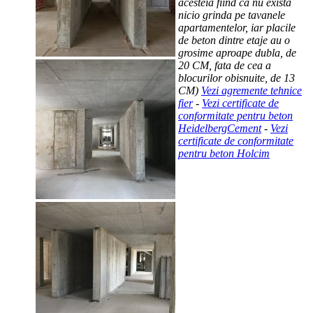
acesteia fiind ca nu exista
nicio grinda pe tavanele
apartamentelor, iar placile
de beton dintre etaje au o
grosime aproape dubla, de
20 CM, fata de cea a
blocurilor obisnuite, de 13
CM)
Vezi agremente tehnice
fier
-
Vezi certificate de
conformitate pentru beton
HeidelbergCement
-
Vezi
certificate de conformitate
pentru beton Holcim