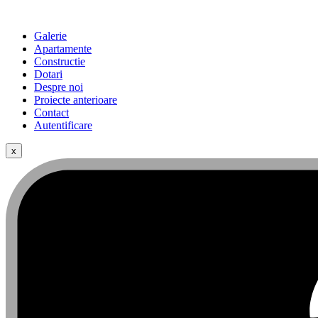
Galerie
Apartamente
Constructie
Dotari
Despre noi
Proiecte anterioare
Contact
Autentificare
x